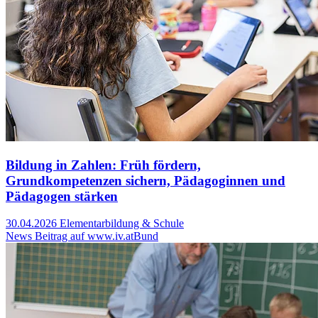
Bildung in Zahlen: Früh fördern,
Grundkompetenzen sichern, Pädagoginnen und
Pädagogen stärken
30.04.2026
Elementarbildung & Schule
News Beitrag auf www.iv.at
Bund