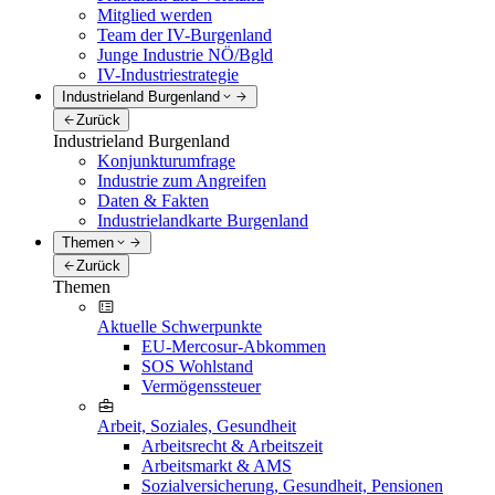
Mitglied werden
Team der IV-Burgenland
Junge Industrie NÖ/Bgld
IV-Industriestrategie
Industrieland Burgenland
Zurück
Industrieland Burgenland
Konjunkturumfrage
Industrie zum Angreifen
Daten & Fakten
Industrielandkarte Burgenland
Themen
Zurück
Themen
Aktuelle Schwerpunkte
EU-Mercosur-Abkommen
SOS Wohlstand
Vermögenssteuer
Arbeit, Soziales, Gesundheit
Arbeitsrecht & Arbeitszeit
Arbeitsmarkt & AMS
Sozialversicherung, Gesundheit, Pensionen