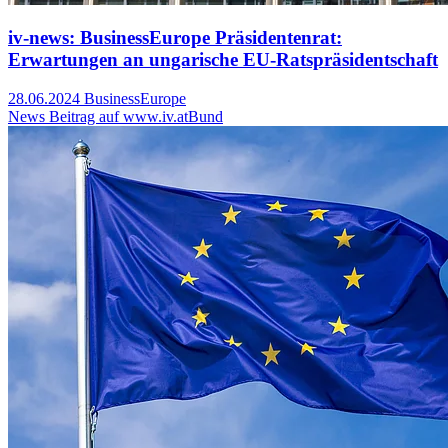
iv-news: BusinessEurope Präsidentenrat:
Erwartungen an ungarische EU-Ratspräsidentschaft
28.06.2024
BusinessEurope
News Beitrag auf www.iv.at
Bund