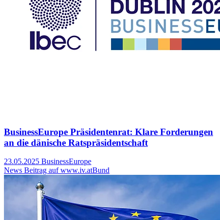
BusinessEurope Präsidentenrat: Klare Forderungen
an die dänische Ratspräsidentschaft
23.05.2025
BusinessEurope
News Beitrag auf www.iv.at
Bund