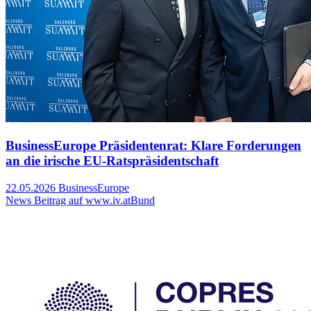
BusinessEurope Präsidentenrat: Klare Forderungen
an die irische EU-Ratspräsidentschaft
22.05.2026
BusinessEurope
News Beitrag auf www.iv.at
Bund