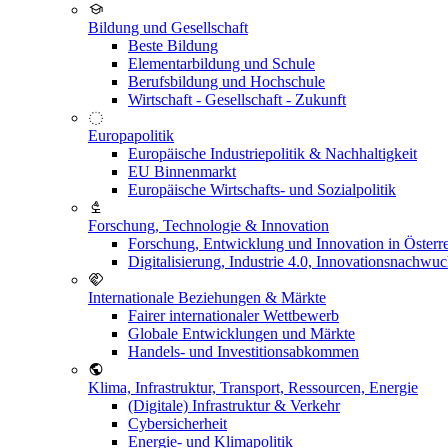
Bildung und Gesellschaft
Beste Bildung
Elementarbildung und Schule
Berufsbildung und Hochschule
Wirtschaft - Gesellschaft - Zukunft
Europapolitik
Europäische Industriepolitik & Nachhaltigkeit
EU Binnenmarkt
Europäische Wirtschafts- und Sozialpolitik
Forschung, Technologie & Innovation
Forschung, Entwicklung und Innovation in Österr
Digitalisierung, Industrie 4.0, Innovationsnachwu
Internationale Beziehungen & Märkte
Fairer internationaler Wettbewerb
Globale Entwicklungen und Märkte
Handels- und Investitionsabkommen
Klima, Infrastruktur, Transport, Ressourcen, Energie
(Digitale) Infrastruktur & Verkehr
Cybersicherheit
Energie- und Klimapolitik