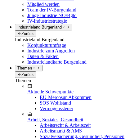
Mitglied werden
Team der IV-Burgenland
Junge Industrie NÖ/Bgld
IV-Industriestrategie
Industrieland Burgenland
Zurück
Industrieland Burgenland
Konjunkturumfrage
Industrie zum Angreifen
Daten & Fakten
Industrielandkarte Burgenland
Themen
Zurück
Themen
Aktuelle Schwerpunkte
EU-Mercosur-Abkommen
SOS Wohlstand
Vermögenssteuer
Arbeit, Soziales, Gesundheit
Arbeitsrecht & Arbeitszeit
Arbeitsmarkt & AMS
Sozialversicherung, Gesundheit, Pensionen