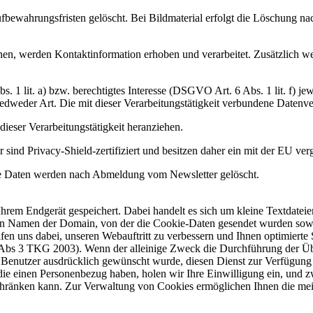
fbewahrungsfristen gelöscht. Bei Bildmaterial erfolgt die Löschung n
, werden Kontaktinformation erhoben und verarbeitet. Zusätzlich werd
. 1 lit. a) bzw. berechtigtes Interesse (DSGVO Art. 6 Abs. 1 lit. f) 
jedweder Art. Die mit dieser Verarbeitungstätigkeit verbundene Datenver
dieser Verarbeitungstätigkeit heranziehen.
 sind Privacy-Shield-zertifiziert und besitzen daher ein mit der EU ve
Die Daten werden nach Abmeldung vom Newsletter gelöscht.
hrem Endgerät gespeichert. Dabei handelt es sich um kleine Textdatei
en Namen der Domain, von der die Cookie-Daten gesendet wurden sowie
fen uns dabei, unseren Webauftritt zu verbessern und Ihnen optimiert
 Abs 3 TKG 2003). Wenn der alleinige Zweck die Durchführung der Übe
om Benutzer ausdrücklich gewünscht wurde, diesen Dienst zur Verfügung
e einen Personenbezug haben, holen wir Ihre Einwilligung ein, und zwar
schränken kann. Zur Verwaltung von Cookies ermöglichen Ihnen die mei