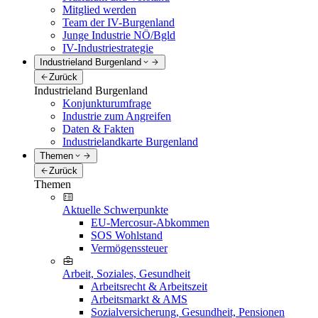
Mitglied werden
Team der IV-Burgenland
Junge Industrie NÖ/Bgld
IV-Industriestrategie
Industrieland Burgenland
Zurück
Industrieland Burgenland
Konjunkturumfrage
Industrie zum Angreifen
Daten & Fakten
Industrielandkarte Burgenland
Themen
Zurück
Themen
Aktuelle Schwerpunkte
EU-Mercosur-Abkommen
SOS Wohlstand
Vermögenssteuer
Arbeit, Soziales, Gesundheit
Arbeitsrecht & Arbeitszeit
Arbeitsmarkt & AMS
Sozialversicherung, Gesundheit, Pensionen