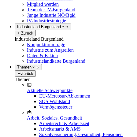
Mitglied werden
Team der IV-Burgenland
Junge Industrie NÖ/Bgld
IV-Industriestrategie
Industrieland Burgenland
Zurück
Industrieland Burgenland
Konjunkturumfrage
Industrie zum Angreifen
Daten & Fakten
Industrielandkarte Burgenland
Themen
Zurück
Themen
Aktuelle Schwerpunkte
EU-Mercosur-Abkommen
SOS Wohlstand
Vermögenssteuer
Arbeit, Soziales, Gesundheit
Arbeitsrecht & Arbeitszeit
Arbeitsmarkt & AMS
Sozialversicherung, Gesundheit, Pensionen