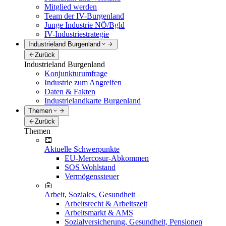
Mitglied werden
Team der IV-Burgenland
Junge Industrie NÖ/Bgld
IV-Industriestrategie
Industrieland Burgenland
Zurück
Industrieland Burgenland
Konjunkturumfrage
Industrie zum Angreifen
Daten & Fakten
Industrielandkarte Burgenland
Themen
Zurück
Themen
Aktuelle Schwerpunkte
EU-Mercosur-Abkommen
SOS Wohlstand
Vermögenssteuer
Arbeit, Soziales, Gesundheit
Arbeitsrecht & Arbeitszeit
Arbeitsmarkt & AMS
Sozialversicherung, Gesundheit, Pensionen