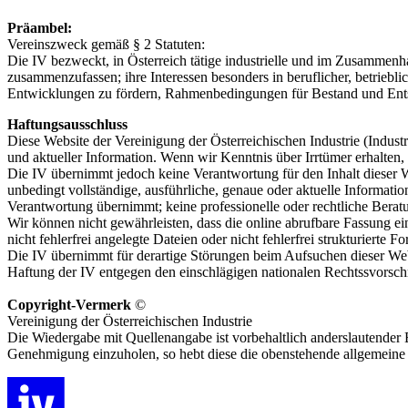
Präambel:
Vereinszweck gemäß § 2 Statuten:
Die IV bezweckt, in Österreich tätige industrielle und im Zusammen
zusammenzufassen; ihre Interessen besonders in beruflicher, betriebli
Entwicklungen zu fördern, Rahmenbedingungen für Bestand und Entsch
Haftungsausschluss
Diese Website der Vereinigung der Österreichischen Industrie (Industr
und aktueller Information. Wenn wir Kenntnis über Irrtümer erhalten,
Die IV übernimmt jedoch keine Verantwortung für den Inhalt dieser We
unbedingt vollständige, ausführliche, genaue oder aktuelle Informatio
Verantwortung übernimmt; keine professionelle oder rechtliche Beratu
Wir können nicht gewährleisten, dass die online abrufbare Fassung 
nicht fehlerfrei angelegte Dateien oder nicht fehlerfrei strukturie
Die IV übernimmt für derartige Störungen beim Aufsuchen dieser Web
Haftung der IV entgegen den einschlägigen nationalen Rechtssvorschri
Copyright-Vermerk
©
Vereinigung der Österreichischen Industrie
Die Wiedergabe mit Quellenangabe ist vorbehaltlich anderslautender 
Genehmigung einzuholen, so hebt diese die obenstehende allgemein