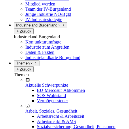
Mitglied werden
Team der IV-Burgenland
Junge Industrie NÖ/Bgld
IV-Industriestrategie
Industrieland Burgenland
Zurück
Industrieland Burgenland
Konjunkturumfrage
Industrie zum Angreifen
Daten & Fakten
Industrielandkarte Burgenland
Themen
Zurück
Themen
Aktuelle Schwerpunkte
EU-Mercosur-Abkommen
SOS Wohlstand
Vermögenssteuer
Arbeit, Soziales, Gesundheit
Arbeitsrecht & Arbeitszeit
Arbeitsmarkt & AMS
Sozialversicherung, Gesundheit, Pensionen