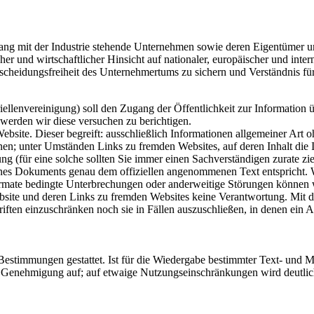
hang mit der Industrie stehende Unternehmen sowie deren Eigentümer u
cher und wirtschaftlicher Hinsicht auf nationaler, europäischer und int
eidungsfreiheit des Unternehmertums zu sichern und Verständnis für 
iellenvereinigung) soll den Zugang der Öffentlichkeit zur Information ü
 werden wir diese versuchen zu berichtigen.
bsite. Dieser begreift: ausschließlich Informationen allgemeiner Art 
nen; unter Umständen Links zu fremden Websites, auf deren Inhalt die In
ng (für eine solche sollten Sie immer einen Sachverständigen zurate zi
eines Dokuments genau dem offiziellen angenommenen Text entspricht.
rte Formate bedingte Unterbrechungen oder anderweitige Störungen könn
site und deren Links zu fremden Websites keine Verantwortung. Mit d
ften einzuschränken noch sie in Fällen auszuschließen, in denen ein A
Bestimmungen gestattet. Ist für die Wiedergabe bestimmter Text- und 
e Genehmigung auf; auf etwaige Nutzungseinschränkungen wird deutlic