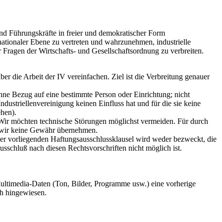
nd Führungskräfte in freier und demokratischer Form
ernationaler Ebene zu vertreten und wahrzunehmen, industrielle
Fragen der Wirtschafts- und Gesellschaftsordnung zu verbreiten.
ber die Arbeit der IV vereinfachen. Ziel ist die Verbreitung genauer
ohne Bezug auf eine bestimmte Person oder Einrichtung; nicht
dustriellenvereinigung keinen Einfluss hat und für die sie keine
ehen).
 Wir möchten technische Störungen möglichst vermeiden. Für durch
en wir keine Gewähr übernehmen.
er vorliegenden Haftungsausschlussklausel wird weder bezweckt, die
usschluß nach diesen Rechtsvorschriften nicht möglich ist.
Multimedia-Daten (Ton, Bilder, Programme usw.) eine vorherige
h hingewiesen.