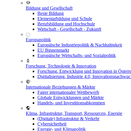
Bildung und Gesellschaft
Beste Bildung
Elementarbildung und Schule
Berufsbildung und Hochschule
Wirtschaft - Gesellschaft - Zukunft
Europapolitik
Europäische Industriepolitik & Nachhaltigkeit
EU Binnenmarkt
Europäische Wirtschafts- und Sozialpolitik
Forschung, Technologie & Innovation
Forschung, Entwicklung und Innovation in Österr
Digitalisierung, Industrie 4.0, Innovationsnachwu
Internationale Beziehungen & Märkte
Fairer internationaler Wettbewerb
Globale Entwicklungen und Märkte
Handels- und Investitionsabkommen
Klima, Infrastruktur, Transport, Ressourcen, Energie
(Digitale) Infrastruktur & Verkehr
Cybersicherheit
Energie- und Klimapolitik