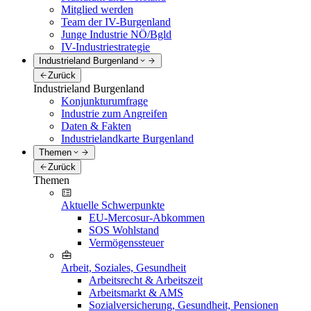
Mitglied werden
Team der IV-Burgenland
Junge Industrie NÖ/Bgld
IV-Industriestrategie
Industrieland Burgenland
Zurück
Industrieland Burgenland
Konjunkturumfrage
Industrie zum Angreifen
Daten & Fakten
Industrielandkarte Burgenland
Themen
Zurück
Themen
Aktuelle Schwerpunkte
EU-Mercosur-Abkommen
SOS Wohlstand
Vermögenssteuer
Arbeit, Soziales, Gesundheit
Arbeitsrecht & Arbeitszeit
Arbeitsmarkt & AMS
Sozialversicherung, Gesundheit, Pensionen