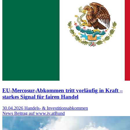
EU-Mercosur-Abkommen tritt vorläufig in Kraft –
starkes Signal für fairen Handel
30.04.2026
Handels- & Investitionsabkommen
News Beitrag auf www.iv.at
Bund