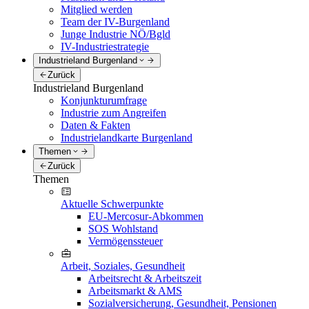
Mitglied werden
Team der IV-Burgenland
Junge Industrie NÖ/Bgld
IV-Industriestrategie
Industrieland Burgenland
Zurück
Industrieland Burgenland
Konjunkturumfrage
Industrie zum Angreifen
Daten & Fakten
Industrielandkarte Burgenland
Themen
Zurück
Themen
Aktuelle Schwerpunkte
EU-Mercosur-Abkommen
SOS Wohlstand
Vermögenssteuer
Arbeit, Soziales, Gesundheit
Arbeitsrecht & Arbeitszeit
Arbeitsmarkt & AMS
Sozialversicherung, Gesundheit, Pensionen