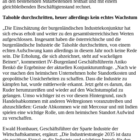
an den bestehenden Mitarbeitenden festhält und mit einem
gleichbleibenden Beschäftigtenstand rechnet.
Talsohle durchschritten, heuer allerdings kein echtes Wachstum
„Die Einschätzung der burgenländischen Industriekonjunktur hat
sich etwas erholt und weiter zu den gesamtösterreichischen Werten
aufgeschlossen. Insgesamt haben die österreichische und die
burgenländische Industrie die Talsohle durchschritten, von einem
echten Aufschwung kann allerdings in diesem Jahr noch keine Rede
sein. Die Erholung, die sich abzeichnet, steht auf wackeligen
Beinen“, kommentiert IV-Burgenland Geschäftsführerin Aniko
Benkö die Ergebnisse der aktuellen Konjunkturumfrage. „Nach wie
vor machen den heimischen Unternehmen hohe Standortkosten und
geopolitische Unsicherheiten zu schaffen. Dass die Industrie zu
kämpfen hat, wurde mittlerweile erkannt. Jetzt geht es darum, das
Ruder herumzureißen und wieder auf den Wachstumspfad zu
gelangen. Umso wichtiger ist es vor diesem Hintergrund, rasch
Handelsabkommen mit anderen Weltregionen voranzutreiben und
abzuschließen: Gerade Abkommen wie mit Mercosur und mit Indien
spielen eine wichtige Rolle, um dem heimischen Standort Aufwind
zu verschaffen.
Ewald Hombauer, Geschäftsführer der Sparte Industrie der
Wirtschaftskammer, ergänzt: „Die Industriestrategie 2035 ist dazu
ein positives Signal an die Industrie und wichtiger Impuls für den