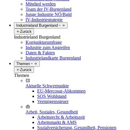
Mitglied werden
Team der IV-Burgenland
Junge Industrie NÖ/Bgld
IV-Industriestrategie
Industrieland Burgenland
Zurück
Industrieland Burgenland
Konjunkturumfrage
Industrie zum Angreifen
Daten & Fakten
Industrielandkarte Burgenland
Themen
Zurück
Themen
Aktuelle Schwerpunkte
EU-Mercosur-Abkommen
SOS Wohlstand
Vermögenssteuer
Arbeit, Soziales, Gesundheit
Arbeitsrecht & Arbeitszeit
Arbeitsmarkt & AMS
Sozialversicherung, Gesundheit, Pensionen