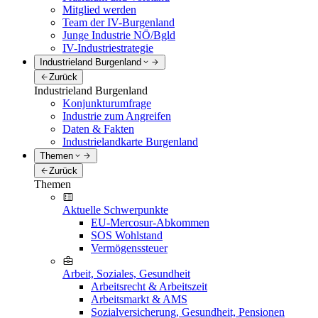
Mitglied werden
Team der IV-Burgenland
Junge Industrie NÖ/Bgld
IV-Industriestrategie
Industrieland Burgenland
Zurück
Industrieland Burgenland
Konjunkturumfrage
Industrie zum Angreifen
Daten & Fakten
Industrielandkarte Burgenland
Themen
Zurück
Themen
Aktuelle Schwerpunkte
EU-Mercosur-Abkommen
SOS Wohlstand
Vermögenssteuer
Arbeit, Soziales, Gesundheit
Arbeitsrecht & Arbeitszeit
Arbeitsmarkt & AMS
Sozialversicherung, Gesundheit, Pensionen