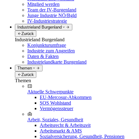
Mitglied werden
Team der IV-Burgenland
Junge Industrie NÖ/Bgld
IV-Industriestrategie
Industrieland Burgenland
Zurück
Industrieland Burgenland
Konjunkturumfrage
Industrie zum Angreifen
Daten & Fakten
Industrielandkarte Burgenland
Themen
Zurück
Themen
Aktuelle Schwerpunkte
EU-Mercosur-Abkommen
SOS Wohlstand
Vermögenssteuer
Arbeit, Soziales, Gesundheit
Arbeitsrecht & Arbeitszeit
Arbeitsmarkt & AMS
Sozialversicherung, Gesundheit, Pensionen