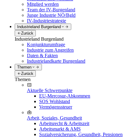
Mitglied werden
Team der IV-Burgenland
Junge Industrie NÖ/Bgld
IV-Industriestrategie
Industrieland Burgenland
Zurück
Industrieland Burgenland
Konjunkturumfrage
Industrie zum Angreifen
Daten & Fakten
Industrielandkarte Burgenland
Themen
Zurück
Themen
Aktuelle Schwerpunkte
EU-Mercosur-Abkommen
SOS Wohlstand
Vermögenssteuer
Arbeit, Soziales, Gesundheit
Arbeitsrecht & Arbeitszeit
Arbeitsmarkt & AMS
Sozialversicherung, Gesundheit, Pensionen