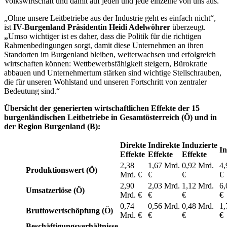
Volkswirtschaft und damit auf jeden und jede einzelne von uns aus.“
„Ohne unsere Leitbetriebe aus der Industrie geht es einfach nicht“,
ist
IV-Burgenland Präsidentin Heidi Adelwöhrer
überzeugt.
„
Umso wichtiger ist es daher, dass die Politik für die richtigen
Rahmenbedingungen sorgt, damit diese Unternehmen an ihren
Standorten im Burgenland bleiben, weiterwachsen und erfolgreich
wirtschaften können: Wettbewerbsfähigkeit steigern, Bürokratie
abbauen und Unternehmertum stärken sind wichtige Stellschrauben,
die für unseren Wohlstand und unseren Fortschritt von zentraler
Bedeutung sind.“
Übersicht der generierten wirtschaftlichen Effekte der 15
burgenländischen Leitbetriebe in Gesamtösterreich (Ö) und in
der Region Burgenland (B):
Direkte
Indirekte
Induzierte
I
Effekte
Effekte
Effekte
2,38
1,67 Mrd.
0,92 Mrd.
4,
Produktionswert (Ö)
Mrd. €
€
€
€
2,90
2,03 Mrd.
1,12 Mrd.
6,
Umsatzerlöse (Ö)
Mrd. €
€
€
€
0,74
0,56 Mrd.
0,48 Mrd.
1,
Bruttowertschöpfung (Ö)
Mrd. €
€
€
€
Beschäftigungsverhältnisse