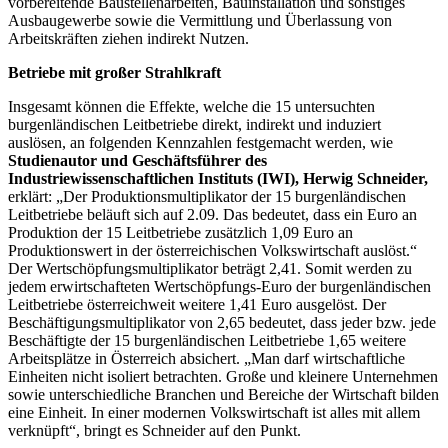
vorbereitende Baustellenarbeiten, Bauinstallation und sonstiges
Ausbaugewerbe sowie die Vermittlung und Überlassung von
Arbeitskräften ziehen indirekt Nutzen.
Betriebe mit großer Strahlkraft
Insgesamt können die Effekte, welche die 15 untersuchten
burgenländischen Leitbetriebe direkt, indirekt und induziert
auslösen, an folgenden Kennzahlen festgemacht werden, wie
Studienautor und Geschäftsführer des
Industriewissenschaftlichen Instituts (IWI), Herwig Schneider,
erklärt: „Der Produktionsmultiplikator der 15 burgenländischen
Leitbetriebe beläuft sich auf 2.09. Das bedeutet, dass ein Euro an
Produktion der 15 Leitbetriebe zusätzlich 1,09 Euro an
Produktionswert in der österreichischen Volkswirtschaft auslöst.“
Der Wertschöpfungsmultiplikator beträgt 2,41. Somit werden zu
jedem erwirtschafteten Wertschöpfungs-Euro der burgenländischen
Leitbetriebe österreichweit weitere 1,41 Euro ausgelöst. Der
Beschäftigungsmultiplikator von 2,65 bedeutet, dass jeder bzw. jede
Beschäftigte der 15 burgenländischen Leitbetriebe 1,65 weitere
Arbeitsplätze in Österreich absichert. „Man darf wirtschaftliche
Einheiten nicht isoliert betrachten. Große und kleinere Unternehmen
sowie unterschiedliche Branchen und Bereiche der Wirtschaft bilden
eine Einheit. In einer modernen Volkswirtschaft ist alles mit allem
verknüpft“, bringt es Schneider auf den Punkt.