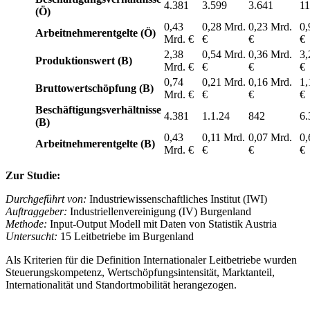
4.381
3.599
3.641
11
(Ö)
0,43
0,28 Mrd.
0,23 Mrd.
0,
Arbeitnehmerentgelte (Ö)
Mrd. €
€
€
€
2,38
0,54 Mrd.
0,36 Mrd.
3,
Produktionswert (B)
Mrd. €
€
€
€
0,74
0,21 Mrd.
0,16 Mrd.
1,
Bruttowertschöpfung (B)
Mrd. €
€
€
€
Beschäftigungsverhältnisse
4.381
1.1.24
842
6.
(B)
0,43
0,11 Mrd.
0,07 Mrd.
0,
Arbeitnehmerentgelte (B)
Mrd. €
€
€
€
Zur Studie:
Durchgeführt von:
Industriewissenschaftliches Institut (IWI)
Auftraggeber:
Industriellenvereinigung (IV) Burgenland
Methode:
Input-Output Modell mit Daten von Statistik Austria
Untersucht:
15 Leitbetriebe im Burgenland
Als Kriterien für die Definition Internationaler Leitbetriebe wurden
Steuerungskompetenz, Wertschöpfungsintensität, Marktanteil,
Internationalität und Standortmobilität herangezogen.