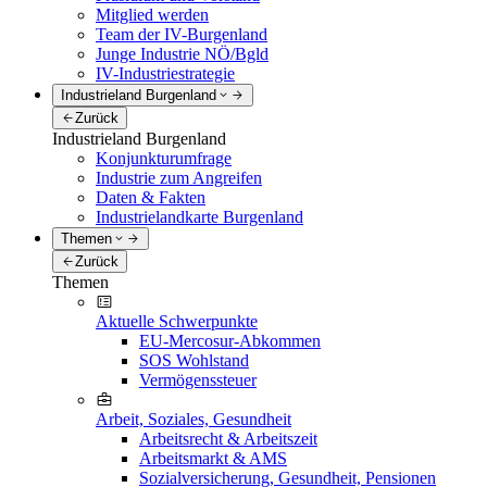
Mitglied werden
Team der IV-Burgenland
Junge Industrie NÖ/Bgld
IV-Industriestrategie
Industrieland Burgenland
Zurück
Industrieland Burgenland
Konjunkturumfrage
Industrie zum Angreifen
Daten & Fakten
Industrielandkarte Burgenland
Themen
Zurück
Themen
Aktuelle Schwerpunkte
EU-Mercosur-Abkommen
SOS Wohlstand
Vermögenssteuer
Arbeit, Soziales, Gesundheit
Arbeitsrecht & Arbeitszeit
Arbeitsmarkt & AMS
Sozialversicherung, Gesundheit, Pensionen