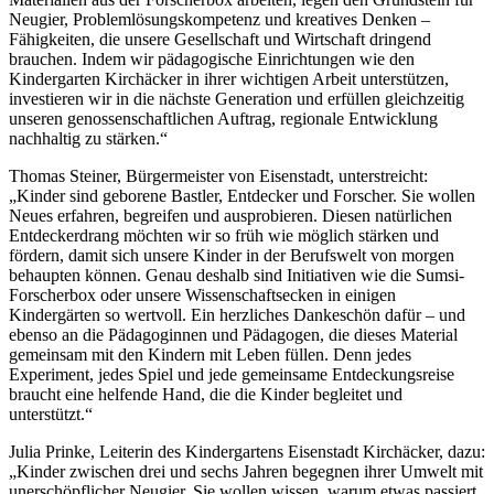
Neugier, Problemlösungskompetenz und kreatives Denken –
Fähigkeiten, die unsere Gesellschaft und Wirtschaft dringend
brauchen. Indem wir pädagogische Einrichtungen wie den
Kindergarten Kirchäcker in ihrer wichtigen Arbeit unterstützen,
investieren wir in die nächste Generation und erfüllen gleichzeitig
unseren genossenschaftlichen Auftrag, regionale Entwicklung
nachhaltig zu stärken.“
Thomas Steiner, Bürgermeister von Eisenstadt, unterstreicht:
„Kinder sind geborene Bastler, Entdecker und Forscher. Sie wollen
Neues erfahren, begreifen und ausprobieren. Diesen natürlichen
Entdeckerdrang möchten wir so früh wie möglich stärken und
fördern, damit sich unsere Kinder in der Berufswelt von morgen
behaupten können. Genau deshalb sind Initiativen wie die Sumsi-
Forscherbox oder unsere Wissenschaftsecken in einigen
Kindergärten so wertvoll. Ein herzliches Dankeschön dafür – und
ebenso an die Pädagoginnen und Pädagogen, die dieses Material
gemeinsam mit den Kindern mit Leben füllen. Denn jedes
Experiment, jedes Spiel und jede gemeinsame Entdeckungsreise
braucht eine helfende Hand, die die Kinder begleitet und
unterstützt.“
Julia Prinke, Leiterin des Kindergartens Eisenstadt Kirchäcker, dazu:
„Kinder zwischen drei und sechs Jahren begegnen ihrer Umwelt mit
unerschöpflicher Neugier. Sie wollen wissen, warum etwas passiert,