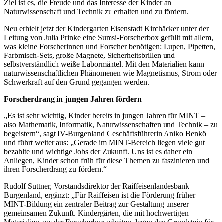
Ziel ist es, die Freude und das Interesse der Kinder an
Naturwissenschaft und Technik zu erhalten und zu fördern.
Neu erhielt jetzt der Kindergarten Eisenstadt Kirchäcker unter der
Leitung von Julia Prinke eine Sumsi-Forscherbox gefüllt mit allem,
was kleine Forscherinnen und Forscher benötigen: Lupen, Pipetten,
Farbmisch-Sets, große Magnete, Sicherheitsbrillen und
selbstverständlich weiße Labormäntel. Mit den Materialien kann
naturwissenschaftlichen Phänomenen wie Magnetismus, Strom oder
Schwerkraft auf den Grund gegangen werden.
Forscherdrang in jungen Jahren fördern
„Es ist sehr wichtig, Kinder bereits in jungen Jahren für MINT –
also Mathematik, Informatik, Naturwissenschaften und Technik – zu
begeistern“, sagt IV-Burgenland Geschäftsführerin Aniko Benkö
und führt weiter aus: „Gerade im MINT-Bereich liegen viele gut
bezahlte und wichtige Jobs der Zukunft. Uns ist es daher ein
Anliegen, Kinder schon früh für diese Themen zu faszinieren und
ihren Forscherdrang zu fördern.“
Rudolf Suttner, Vorstandsdirektor der Raiffeisenlandesbank
Burgenland, ergänzt: „Für Raiffeisen ist die Förderung früher
MINT-Bildung ein zentraler Beitrag zur Gestaltung unserer
gemeinsamen Zukunft. Kindergärten, die mit hochwertigen
Materialien aus der Forscherbox arbeiten, legen den Grundstein für