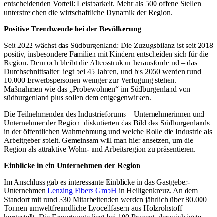
entscheidenden Vorteil: Leistbarkeit. Mehr als 500 offene Stellen
unterstreichen die wirtschaftliche Dynamik der Region.
Positive Trendwende bei der Bevölkerung
Seit 2022 wächst das Südburgenland: Die Zuzugsbilanz ist seit 2018
positiv, insbesondere Familien mit Kindern entscheiden sich für die
Region. Dennoch bleibt die Altersstruktur herausfordernd – das
Durchschnittsalter liegt bei 45 Jahren, und bis 2050 werden rund
10.000 Erwerbspersonen weniger zur Verfügung stehen.
Maßnahmen wie das „Probewohnen“ im Südburgenland von
südburgenland plus sollen dem entgegenwirken.
Die Teilnehmenden des Industrieforums – Unternehmerinnen und
Unternehmer der Region diskutierten das Bild des Südburgenlands
in der öffentlichen Wahrnehmung und welche Rolle die Industrie als
Arbeitgeber spielt. Gemeinsam will man hier ansetzen, um die
Region als attraktive Wohn- und Arbeitsregion zu präsentieren.
Einblicke in ein Unternehmen der Region
Im Anschluss gab es interessante Einblicke in das Gastgeber-
Unternehmen
Lenzing Fibers GmbH
in Heiligenkreuz. An dem
Standort mit rund 330 Mitarbeitenden werden jährlich über 80.000
Tonnen umweltfreundliche Lyocellfasern aus Holzrohstoff
hergestellt. Die Exportquote liegt bei 100 Prozent, der wichtigste