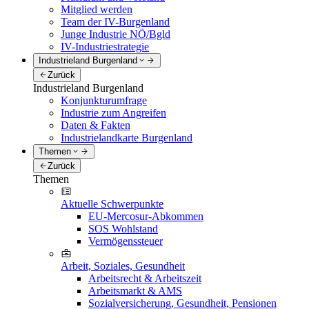
Mitglied werden
Team der IV-Burgenland
Junge Industrie NÖ/Bgld
IV-Industriestrategie
Industrieland Burgenland
Zurück
Industrieland Burgenland
Konjunkturumfrage
Industrie zum Angreifen
Daten & Fakten
Industrielandkarte Burgenland
Themen
Zurück
Themen
Aktuelle Schwerpunkte
EU-Mercosur-Abkommen
SOS Wohlstand
Vermögenssteuer
Arbeit, Soziales, Gesundheit
Arbeitsrecht & Arbeitszeit
Arbeitsmarkt & AMS
Sozialversicherung, Gesundheit, Pensionen