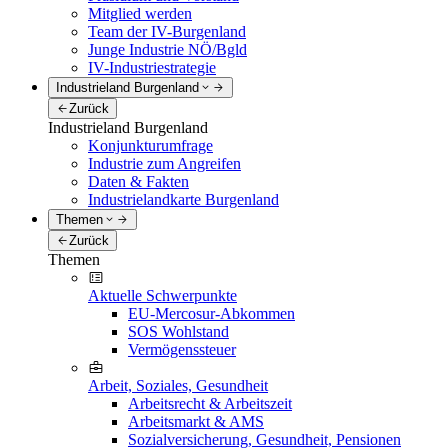
Mitglied werden
Team der IV-Burgenland
Junge Industrie NÖ/Bgld
IV-Industriestrategie
Industrieland Burgenland
Zurück
Industrieland Burgenland
Konjunkturumfrage
Industrie zum Angreifen
Daten & Fakten
Industrielandkarte Burgenland
Themen
Zurück
Themen
Aktuelle Schwerpunkte
EU-Mercosur-Abkommen
SOS Wohlstand
Vermögenssteuer
Arbeit, Soziales, Gesundheit
Arbeitsrecht & Arbeitszeit
Arbeitsmarkt & AMS
Sozialversicherung, Gesundheit, Pensionen