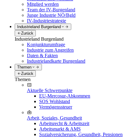
Mitglied werden
Team der IV-Burgenland
Junge Industrie NÖ/Bgld
IV-Industriestrategie
Industrieland Burgenland
Zurück
Industrieland Burgenland
Konjunkturumfrage
Industrie zum Angreifen
Daten & Fakten
Industrielandkarte Burgenland
Themen
Zurück
Themen
Aktuelle Schwerpunkte
EU-Mercosur-Abkommen
SOS Wohlstand
Vermögenssteuer
Arbeit, Soziales, Gesundheit
Arbeitsrecht & Arbeitszeit
Arbeitsmarkt & AMS
Sozialversicherung, Gesundheit, Pensionen