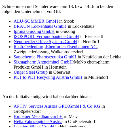
Schülerinnen und Schüler waren am 13. bzw. 14. Juni bei den
folgenden Unternehmen vor Ort:
ALU-SOMMER GmbH
in Stoob
BRAUN Lockenhaus GmbH
in Lockenhaus
Iprona Güssing GmbH
in Güssing
ISOSPORT Verbundbauteile GmbH
in Eisenstadt
Neudoerfler Office Systems GmbH
in Neudörfl
Raab-Oedenburg-Ebenfurter-Eisenbahnen AG
,
Zweigniederlassung Wulkaprodersdorf
Sanochemia Pharmazeutika GmbH
in Neufeld an der Leitha
Sigmapharm Arzneimittel GmbH
/MoNo chem-pharm
Produkte GmbH in Hornstein
Unger Steel Group
in Oberwart
PET to PET Recycling Austria GmbH
in Müllendorf
An der Initiative mitgewirkt haben darüber hinaus:
APTIV Services Austria GPD.GmbH & Co KG
in
Großpetersdorf
Biribauer Metallbau GmbH
in Marz
Hella Fahrzeugteile Austria
in Großpetersdorf
Lenzing Fibers GmbH
in Heiligenkreuz