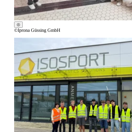
©
Iprona Güssing GmbH