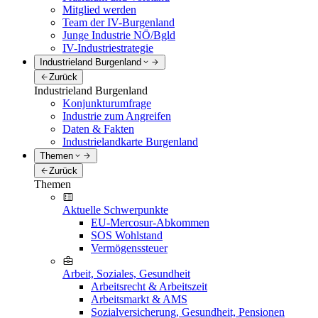
Mitglied werden
Team der IV-Burgenland
Junge Industrie NÖ/Bgld
IV-Industriestrategie
Industrieland Burgenland
Zurück
Industrieland Burgenland
Konjunkturumfrage
Industrie zum Angreifen
Daten & Fakten
Industrielandkarte Burgenland
Themen
Zurück
Themen
Aktuelle Schwerpunkte
EU-Mercosur-Abkommen
SOS Wohlstand
Vermögenssteuer
Arbeit, Soziales, Gesundheit
Arbeitsrecht & Arbeitszeit
Arbeitsmarkt & AMS
Sozialversicherung, Gesundheit, Pensionen