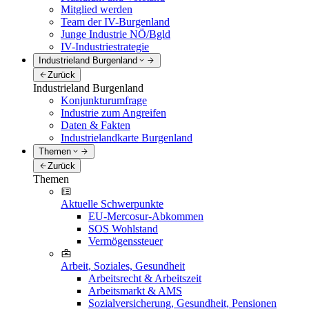
Mitglied werden
Team der IV-Burgenland
Junge Industrie NÖ/Bgld
IV-Industriestrategie
Industrieland Burgenland
Zurück
Industrieland Burgenland
Konjunkturumfrage
Industrie zum Angreifen
Daten & Fakten
Industrielandkarte Burgenland
Themen
Zurück
Themen
Aktuelle Schwerpunkte
EU-Mercosur-Abkommen
SOS Wohlstand
Vermögenssteuer
Arbeit, Soziales, Gesundheit
Arbeitsrecht & Arbeitszeit
Arbeitsmarkt & AMS
Sozialversicherung, Gesundheit, Pensionen