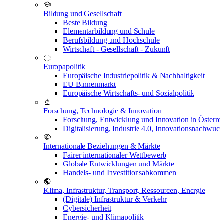
Bildung und Gesellschaft
Beste Bildung
Elementarbildung und Schule
Berufsbildung und Hochschule
Wirtschaft - Gesellschaft - Zukunft
Europapolitik
Europäische Industriepolitik & Nachhaltigkeit
EU Binnenmarkt
Europäische Wirtschafts- und Sozialpolitik
Forschung, Technologie & Innovation
Forschung, Entwicklung und Innovation in Österr
Digitalisierung, Industrie 4.0, Innovationsnachwu
Internationale Beziehungen & Märkte
Fairer internationaler Wettbewerb
Globale Entwicklungen und Märkte
Handels- und Investitionsabkommen
Klima, Infrastruktur, Transport, Ressourcen, Energie
(Digitale) Infrastruktur & Verkehr
Cybersicherheit
Energie- und Klimapolitik