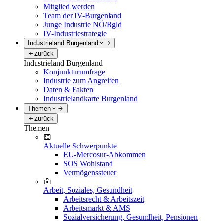
Mitglied werden
Team der IV-Burgenland
Junge Industrie NÖ/Bgld
IV-Industriestrategie
Industrieland Burgenland
Zurück
Industrieland Burgenland
Konjunkturumfrage
Industrie zum Angreifen
Daten & Fakten
Industrielandkarte Burgenland
Themen
Zurück
Themen
Aktuelle Schwerpunkte
EU-Mercosur-Abkommen
SOS Wohlstand
Vermögenssteuer
Arbeit, Soziales, Gesundheit
Arbeitsrecht & Arbeitszeit
Arbeitsmarkt & AMS
Sozialversicherung, Gesundheit, Pensionen