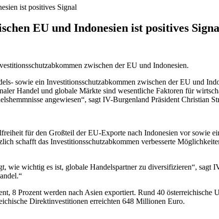
ien ist positives Signal
hen EU und Indonesien ist positives Signa
nvestitionsschutzabkommen zwischen der EU und Indonesien.
els- sowie ein Investitionsschutzabkommen zwischen der EU und Indon
onaler Handel und globale Märkte sind wesentliche Faktoren für wirtschaf
shemmnisse angewiesen“, sagt IV-Burgenland Präsident Christian Str
lfreiheit für den Großteil der EU-Exporte nach Indonesien vor sowie 
ich schafft das Investitionsschutzabkommen verbesserte Möglichkeit
t, wie wichtig es ist, globale Handelspartner zu diversifizieren“, sa
andel.“
ent, 8 Prozent werden nach Asien exportiert. Rund 40 österreichische 
eichische Direktinvestitionen erreichten 648 Millionen Euro.