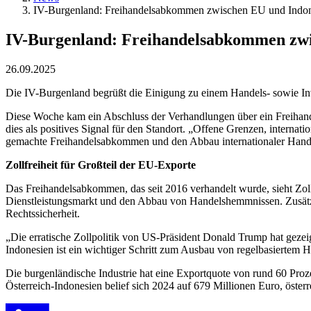
IV-Burgenland: Freihandelsabkommen zwischen EU und Indones
IV-Burgenland: Freihandelsabkommen zwisc
26.09.2025
Die IV-Burgenland begrüßt die Einigung zu einem Handels- sowie I
Diese Woche kam ein Abschluss der Verhandlungen über ein Freihand
dies als positives Signal für den Standort. „Offene Grenzen, internati
gemachte Freihandelsabkommen und den Abbau internationaler Handel
Zollfreiheit für Großteil der EU-Exporte
Das Freihandelsabkommen, das seit 2016 verhandelt wurde, sieht Zol
Dienstleistungsmarkt und den Abbau von Handelshemmnissen. Zusätzl
Rechtssicherheit.
„Die erratische Zollpolitik von US-Präsident Donald Trump hat gezeig
Indonesien ist ein wichtiger Schritt zum Ausbau von regelbasiertem H
Die burgenländische Industrie hat eine Exportquote von rund 60 Proz
Österreich-Indonesien belief sich 2024 auf 679 Millionen Euro, österr