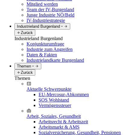
Mitglied werden
Team der IV-Burgenland
Junge Industrie NÖ/Bgld
IV-Industriestrategie
Industrieland Burgenland
Zurück
Industrieland Burgenland
Konjunkturumfrage
Industrie zum Angreifen
Daten & Fakten
Industrielandkarte Burgenland
Themen
Zurück
Themen
Aktuelle Schwerpunkte
EU-Mercosur-Abkommen
SOS Wohlstand
Vermögenssteuer
Arbeit, Soziales, Gesundheit
Arbeitsrecht & Arbeitszeit
Arbeitsmarkt & AMS
Sozialversicherung, Gesundheit, Pensionen