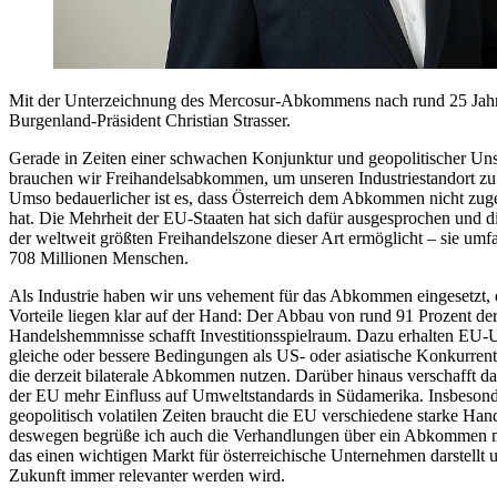
Mit der Unterzeichnung des Mercosur-Abkommens nach rund 25 Jahren
Burgenland-Präsident Christian Strasser.
Gerade in Zeiten einer schwachen Konjunktur und geopolitischer Uns
brauchen wir Freihandelsabkommen, um unseren Industriestandort zu 
Umso bedauerlicher ist es, dass Österreich dem Abkommen nicht zug
hat. Die Mehrheit der EU-Staaten hat sich dafür ausgesprochen und d
der weltweit größten Freihandelszone dieser Art ermöglicht – sie umfa
708 Millionen Menschen.
Als Industrie haben wir uns vehement für das Abkommen eingesetzt, 
Vorteile liegen klar auf der Hand: Der Abbau von rund 91 Prozent de
Handelshemmnisse schafft Investitionsspielraum. Dazu erhalten EU
gleiche oder bessere Bedingungen als US- oder asiatische Konkurrent
die derzeit bilaterale Abkommen nutzen. Darüber hinaus verschafft
der EU mehr Einfluss auf Umweltstandards in Südamerika. Insbesond
geopolitisch volatilen Zeiten braucht die EU verschiedene starke Han
deswegen begrüße ich auch die Verhandlungen über ein Abkommen m
das einen wichtigen Markt für österreichische Unternehmen darstellt 
Zukunft immer relevanter werden wird.