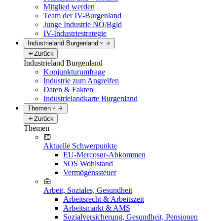
Mitglied werden
Team der IV-Burgenland
Junge Industrie NÖ/Bgld
IV-Industriestrategie
Industrieland Burgenland
Zurück
Industrieland Burgenland
Konjunkturumfrage
Industrie zum Angreifen
Daten & Fakten
Industrielandkarte Burgenland
Themen
Zurück
Themen
Aktuelle Schwerpunkte
EU-Mercosur-Abkommen
SOS Wohlstand
Vermögenssteuer
Arbeit, Soziales, Gesundheit
Arbeitsrecht & Arbeitszeit
Arbeitsmarkt & AMS
Sozialversicherung, Gesundheit, Pensionen