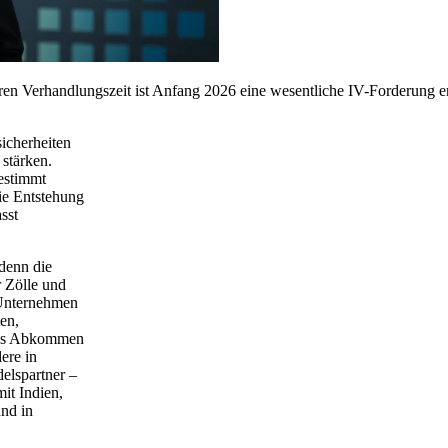
 Verhandlungszeit ist Anfang 2026 eine wesentliche IV-Forderung er
icherheiten
stärken.
estimmt
ie Entstehung
sst
denn die
r Zölle und
-Unternehmen
en,
 das Abkommen
ere in
delspartner –
it Indien,
und in