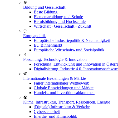
Bildung und Gesellschaft
Beste Bildung
Elementarbildung und Schule
Berufsbildung und Hochschule
Wirtschaft - Gesellschaft - Zukunft
Europapolitik
Europäische Industriepolitik & Nachhaltigkeit
EU Binnenmarkt
Europäische Wirtschafts- und Sozialpolitik
Forschung, Technologie & Innovation
Forschung, Entwicklung und Innovation in Österr
Digitalisierung, Industrie 4.0, Innovationsnachwu
Internationale Beziehungen & Märkte
Fairer internationaler Wettbewerb
Globale Entwicklungen und Märkte
Handels- und Investitionsabkommen
Klima, Infrastruktur, Transport, Ressourcen, Energie
(Digitale) Infrastruktur & Verkehr
Cybersicherheit
Energie- und Klimapolitik